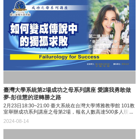
生
資
源
共
享
相
關
法
規
影
片
專
臺灣大學系統第2場成功之母系列講座 愛讓我勇敢做
區
夢-彭佳慧的逆轉勝之路
2月23日18:30~21:00 臺大系統在台灣大學博雅教學館 101教
臺
室舉辦成功系列講座之母第2場，報名人數高達500多人現場
大
座無虛席。 本講座開放三校師生及社會各階層人士共同參
系
2024-08-14
與，講者除分享如何自失敗中自我成長及蛻變以至走向成功
統
之歷程，並與三校學生代表對談，與年輕學子直接接觸並剖
基
析實際人生經驗。 出道20年獲得第27屆流行音樂金曲獎