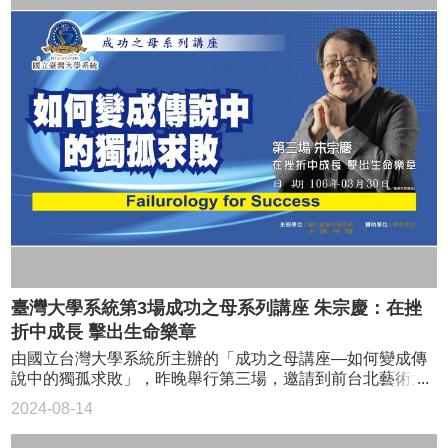
金
「最佳國語女歌手獎」的彭佳慧，曾經歷十多年的感情分
會
合，7年沒有發片的沉潛期，23日晚上，在臺大分享她如何
走過生命中的磨難與挑戰。 擁有「女俠」性格，想當警
察，卻連筆試都沒考過的彭佳慧，只能靠去警校唱歌，另類
靠近夢想。她演唱夯曲〈小幸運〉，獻給自己酸甜的青春年
代。對熱愛音樂卻苦無伯樂的同學，她建議：「先把歌唱
好，如果沒那麼好，就想辦法讓自己更好。」彭佳慧說，她
的老師就是CD，到現在仍不斷努力在聽，土法煉鋼反覆練
唱，就是成功的秘訣，現場2小時分享她生命中失敗與成功經
驗，獲得在場人士熱烈迴響。 成功之母講座第二場由台大
系統李篤中主任為講座開場引言 《中國時報》副社長張景
為主持此次「愛讓我勇敢做夢─彭佳慧的逆轉勝之路」講座
「愛讓我勇敢做夢─彭佳慧的逆轉勝之路」講座報名人數
高達500多人，現場座無虛席。
臺灣大學系統第3場成功之母系列講座 朱宗慶：在挫
折中成長 擊出生命樂章
由國立台灣大學系統所主辦的「成功之母講座—如何變成傳
說中的獨孤求敗」，昨晚舉行第三場，邀請到前台北藝術大
學校長，也是朱宗慶打擊樂團創辦人朱宗慶演講「擊出生命
2024-08-14
好樂章」，不少民眾及青年學子前來聆聽，台大博雅館座無
虛席，場面熱絡。 困難的事 老天爺才會交給我 「面