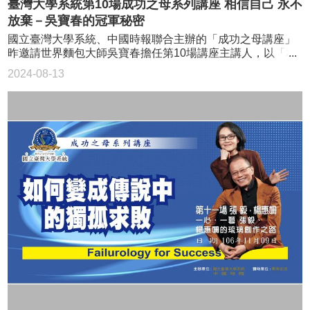
臺灣大學系統第10場成功之母系列講座 相信自己 永不
斷修正，期勉年輕學子秉持王國維名句「望盡天涯路」的心
灣民航也具有國際水準，他也感謝父親，虎父無犬子，雖然
情，投入做研究。 丘成桐和台大學生李堂愷、台師大學
放棄－吳寶春的冠軍秘密
父親對他非常嚴格，但他仍舊非常感激他，「沒有他，也沒
生廖雅琴及台科大學生莊舜傑等人座談，討論做學問的態
有現在的張國煒」，他強調自己會繼續努力，超越父親的成
國立臺灣大學系統、中國時報聯合主辦的「成功之母講座」
度。 丘成桐對數學之美、數學的趣味，娓娓道來，風趣且
就。 張國煒主講與財經專家夏韻芬對談 張國煒與臺大、
昨邀請世界麵包大師吳寶春擔任第10場講座主講人，以「相
引人入勝，聽眾專注聆聽並踴躍提問，互動熱絡。 丘成
臺師大、臺科大三校學子對談
信自己、永不放棄-吳寶春的冠軍祕密」為題，分享一路走來
桐和台大學生李堂愷、台師大學生廖雅琴及台科大學生莊舜
2024-08-13
的心路歷程，現場觀眾報名踴躍讓國立師範大學校本部禮堂
傑等人座談，討論做學問的態度。 讀東亞學系的廖雅琴
座無虛席。 不自我設限 學習無止盡 店創辦人吳寶春2010
說，在大學裡面，許多文史、社會科學領域幾乎用不到數
年拿下樂斯福世界麵包冠軍大賽個人賽金牌，成了家喻戶曉
學，她請教丘成桐，他們這類學生，學數學對於未來是否有
的人物；吳寶春昨於「成功之母講座」時分享，他當兵才學
幫助？還是它只是一個升學門檻而已？ 丘成桐表示，美國
會ㄅ、ㄆ、ㄇ及認識國字，但他不以低學歷自我設限，永無
大學入學測驗SAT考數學、寫作、閱讀等3科，以前每科滿分
止盡的學習，靠著「相信自己、永不放棄」的信念，讓他不
800分、總分2400分，如果考不到2200分，「會直接被哈佛
斷挑戰自己，成功站上國際舞台。 吳寶春的演講，吸引滿
大學丟掉」，根本進不了。因此，數學程度若不是頂尖，即
場觀眾到場聆聽。 世界麵包冠軍師傅吳寶春演說 幼時家
使是文科生，也進不了哈佛等一流名校。 「數學是唯一訓
貧苦 立志要出頭 排行老八(老么)的吳寶春出生於屏東鄉下的
練理性思考的學科」，丘成桐說，不管讀什麼，學數學都有
清苦農家，爸爸、媽媽都是文盲，從來不曾給他考試壓力，
幫助，即使是文學領域學生，雖然用不到數學，但數學可以
直到12歲喪父，所有經濟壓力都在媽媽身上，加上家裡茅草
幫他們建立更好的邏輯推理能力。他感嘆，現在常常是「科
屋要改建，媽媽靠著白天採鳳梨、晚上赴流水席端菜來養
學家懂文學家」，但「文學家不懂科學家」，相當可惜。
家。 國二時，吳寶春半夜冒冷汗、肚子痛，為了求醫，媽
莊舜傑則問丘成桐對「翻轉教育」等現代教育思潮的看法？
媽吵醒鄰居借了500元，當下他才驚覺，媽媽這麼努力，子
丘成桐對現代教育追求的「快樂學習」頗有微詞，他直白的
女生病卻沒錢看病，他告訴自己：「我一定要成功」。 國
說，「我覺得現代教育家都是在誤導學生」，因為學習不可
中畢業後，吳寶春到台北當麵包學徒，店家供吃供住，又能
能沒有痛苦，但痛苦之後若有突破，會相當喜樂。 台灣過
學一技之長，吳寶春期望有天能成為麵包師傅，「讓媽媽沒
去推動「建構式數學」時，認為只要教導學生推理能力，就