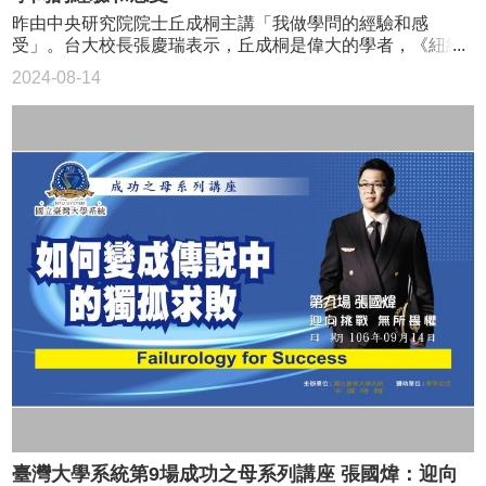
遇到困難。因為當你經驗愈多，碰到的困難也會愈多。其實
出，創業團隊才是關鍵，如團隊可修正方向，終究會找到對
充分與漁民溝通協調，他派了3名幹部赴漁村蹲點，抱持同理
昨由中央研究院院士丘成桐主講「我做學問的經驗和感
十件事之中能做好其中兩三件事，就已經是非常幸運而且成
的市場；若團隊跟不上，就算看到市場趨勢也做不起來。
心原則，讓原本抗議風機的漁民，最後投下超過9成的贊成
受」。台大校長張慶瑞表示，丘成桐是偉大的學者，《紐約
功的。」 談到當藝術行政工作者的理性與感性，朱宗慶也
林之晨在1999年大三開始創業，過程也是跌跌撞撞，並非一
票，認同蔡朝陽與上緯團隊的付出。 蔡朝陽表示，做為首
時報》更稱他是「數學皇帝」，他是全世界影響力最驚人的
忍不住自嘲：「別看我這樣看起來很厲害，但我其實蠻愛哭
2024-08-14
蹴可及。他分享，當年PC時代，將電腦供應廠商合約簽下
個示範風場，從0到1的過程實在很艱辛，要經過7個相關審
數學家。 魅力大 吸引眾多人潮 「成功之母講座」昨天
的，常躲起來哭。」「剛開始我很不能平衡，台上我是音樂
來，土法煉鋼地建立客製化組裝電腦的電商系統，但先前行
查會議，還有環評委員會評估對海岸影響，檢視是否會掏空
是第8場，主講人丘成桐是重量級數學學者，吸引爆滿民眾來
家，台下我得做最好的服務業。」很多人說藝術家是天生浪
銷成本太高，若沒有對同一會員賣出3、4組，不可能獲利。
底沙、風機旋轉過程是否會傷及海鳥，以及對白海豚的影響
聽講，年輕學生及社會人士都有。張慶瑞校長表示，「成功
漫感性，其實也是非常理性的，「差一秒鐘，音樂就錯了、
隨時修正 掌握趨勢 林之晨說，這套模式比PChome還早
等。甚至要取得施工許可之前，還收到文化部來文告知，開
之母講座」已進行了半年，逐漸建立起品牌，昨天天氣酷
燈光就錯了、特效可能就出事了。」 朱宗慶笑說：「我良
找到創業方程式，若當時投資人價值觀、長期支持能力等跟
發地點可能有清朝康熙年間的古沉船，要他們證明該地並沒
熱，但依然吸引非常多人前來，顯見丘成桐的魅力。 張校
師益友很多，都會鞭策我，我也會鞭策自己。一個人當瘋子
創業團隊媒合，當初所創公司也許就是PChome競爭者。
有古沉船。 蔡朝陽說，複雜的問題當然也包括與當地漁民
長表示，他以前在美國加州大學聖地牙哥分校讀書時，有一
不夠，我有一群瘋子陪著我。但我其實還是常常兩邊都會撞
後來林之晨與詹益鑑共同創辦之初創投，林之晨表示，
溝通的問題，曾有一次他開車到當地漁港，去看未來要開發
天聽說有個偉大數學家要到學校來，中午吃飯時間，看到一
擊，所以常常會頭昏。」 朱宗慶講座與三校學子對談
AppWorks更期望貢獻台灣經濟、幫助企業轉型，代替傳統IT
的海域，看見港邊有3個漁民在吃著便當，他便上前關心，問
個年輕人帶著一群年輕人走在校園，後來知道那個帶頭的年
成功之母講座第三場現場 師範大學副校長吳正己 朱宗慶
產業，以台灣目前市場規模來估算，AppWorks產值邁向
到「今天沒出海嗎？」對方則說，平常生活就是這樣。 蔡
輕人是丘成桐。丘成桐在1984至1987年在聖地牙哥大學任
打擊樂團創辦人朱宗慶 真誠的心 千山萬水檔不住想飛的
1000億美元為終極目標，目前投資過300多個創業公司總產
朝陽指出，自己也是農家出身，這一幕對他的啟示相當大，
教。 臺灣大學校長張慶瑞致詞 台大科學教育發展中心
翅膀
值達12億美元，僅達目標1％，「一旦目標達成，AppWorks
人家漁閒時甘願吃著便當過簡單的生活，知道漁民們只不過
高涌泉主任擔任主持 桃李滿天下 地位崇高 丘成桐離開聖地
隨時可以收起來，不必當百年老店。」 不過，林之晨也感
是討口飯吃，而上緯憑什麼請他們支持再生能源，因此他告
牙哥大學後，也將自己所有學生帶走，讓他們分布在哈佛等
嘆說，AppWorks比較可惜的地方是，沒有瑜亮情結的競爭對
訴同事，面對漁民絕對要抱持同理心。 蔡朝陽表示，2010
多所美國名校，在世界數學界產生巨大影響力。《紐約時
手，無法刺激進步。 林之晨及詹益鑑與三校年輕學子對談
年他就派3位公司幹部到竹南、後龍與周遭漁民搏感情，幹部
報》就曾稱呼丘成桐是「數學皇帝」，可見他在數學界的崇
們幾乎等於是拋家棄子一般，完全以漁村為家，漁民連大半
高地位。 昨天講座主持人、台大科學教育發展中心主任高
夜裡船隻壞掉也找他們幫忙，有一次，漁民打算來抗議，但
涌泉表示，丘成桐在廣東汕頭出生，幾個月後就隨父母搬到
臨時抗議名單少了2人，打探原因才知道這2人是生病無法外
香港，之後讀香港培正中學及香港中文大學數學系，再赴美
出，他還趕緊請同仁買禮品前往探視。蔡朝陽指出，他前前
國加州大學柏克萊分校就學，以2年時間就拿到博士學位，那
臺灣大學系統第9場成功之母系列講座 張國煒：迎向
後後花了約5年爭取漁民諒解，路程艱辛，最後投票表決時，
時他才22歲。 曾獲數學界諾貝爾獎 高涌泉說，丘成桐在