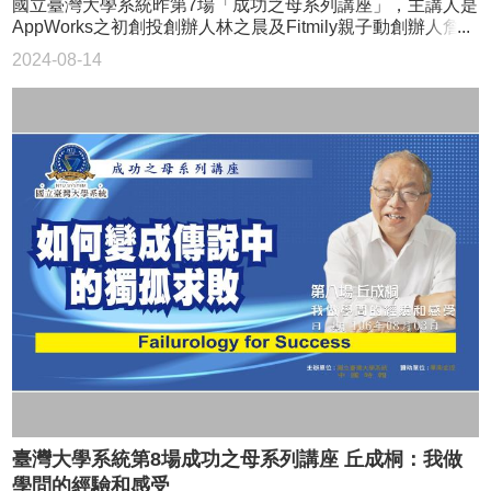
國立臺灣大學系統昨第7場「成功之母系列講座」，主講人是
論文題目由自己選，老師開出的條件是經費要自己找。後來
講座第5場 現場座無虛席
鼓掌，但我更感謝那些沒有被看到的事。」 「有一次接到
說，雨下了一夜卻在講座開始前轉小，這一場講座不是他第
AppWorks之初創投創辦人林之晨及Fitmily親子動創辦人詹益
就真的找到廠商贊助，而當時就有創業的想法，要闖出一番
要求，有一位病重的喜願兒要聽舒伯特的《鱒魚》，我知道
一次與大家對談，但有了雨的配合和大家的熱情支持，讓他
鑑分享創業之路，並邀請昇恆昌總經理江建廷擔任主持人。
新事業。 台灣大學的龍吟欣關心的是離岸風力會面臨在地
2024-08-14
這個不能等，立刻改編好曲子，很快就到榮總去演出。」朱
覺得這是最熱烈的一次。 臺大表示，下學期開始臺大將邀
講座一開始由臺灣大學校長張慶瑞致詞指出，學習受挫經驗
漁民反對，以及法律層面的問題，而企業發展乾淨能源如何
宗慶回憶，當時在短短半小時的演出時，其實病童已經昏迷
請鄭愁予開設18小時的通識課程，如果臺大系統學生有興趣
很重要，往後才能避免。他強調，整個臺灣社會若要往前
兼顧環境正義與社會對話的重要性？ 蔡朝陽以自己的親身
了，在父母和醫師、護理師及其他病友的圍繞下聽完演奏。
可以選課或是旁聽，繼續了解鄭愁予的創作觀。 本場由國
走，年輕意見領袖一定要出來，講座可讓學子在年輕時就認
經歷說，創業期間曾到漁港親眼目睹漁民的生活，當時就覺
「他的爸媽後來跟我說，謝謝你，讓我們全家聽了最喜歡的
立臺灣大學文學院徐富昌副院長主持 「成功之母講座」第6
識意見領袖。 臺灣大學校長張慶瑞致詞 邀請昇恆昌總經
得要花時間溝通，後來有的員工就真的就以當地為家，簡單
音樂。這樣的感動，絕對不亞於在國家音樂廳表演帶來的感
場邀請東華大學榮譽教授鄭愁予主講。 連日大雨卻沒澆熄
理江建廷擔任主持人 兩位主講人創業路其實皆跌跌撞撞，
說就是要有同理心。 台灣科技大學的李建宏詢問，以其發
動。」 自嘲「別看我厲害 常躲起來偷哭」 「學藝術的
愛詩人的熱情，800多名學生和民眾昨晚冒雨參加，現場座
林之晨指出，投資人的價值觀、長期支持能力等是否能與創
展離岸風力的經驗來看，台灣真的準備好了嗎？蔡朝陽說：
人，不會喝咖啡是不會成功的。我建議大家，一定要有一點
無虛席。 由台大系統主辦「成功之母講座」，鄭愁予（中）
業者契合相當重要；詹益鑑則說，創業團隊才是關鍵，團隊
「碰到困難就知道需要什麼人才，這會讓大家了解年輕人未
時間讓自己胡思亂想，讓自己去撞擊。」面對挫折，朱宗慶
正全神貫注傾聽學生提出的問題。
若可修正方向，終究會找到對的市場。 失敗挫折 都是養分
來的機會在哪裡。我們要把所遇到的困難和學校分享，就以
自認絕對是經驗豐富。他揭露自己表面看似一帆風順，其實
「失敗或挫折都可以給大家養分。」詹益鑑分享，他頭3份
簽約時面臨的法律問題而言，律師費一天就是100多萬元，
一路上碰到無數挫折，「有人看到我目前的成果，傳說我是
創業工作都跟衛星光譜儀技術有關，直到最後一家才創業成
所以法律系的人才同樣重要。」 在蔡朝陽的奮鬥歷程中資
富二代。但我其實只是報喜不報憂，不講困難的那一面。」
功。為何失敗？他指出，第1家公司創業者為核心技術發明
金非常重要，也有其困難度，昨天的座談會連公司的監察人
無論是曾經對學音樂迷惘、到維也納留學時一度被老師拒
人，因專利爭議與公司同仁理念不合，也導致跟外界募資不
都站出來相挺。所謂「心事誰人知，眼淚吞腹內」就是那段
絕、放棄安穩的工作決定創辦打擊樂團等，朱宗慶都堅持不
易，他只好跟一部分人出走。 詹益鑑表示，後來他與團隊
期間的寫照，雖然有人認為綠色能源不應由上緯來承擔，但
懈。 「我很喜歡這句話：千山萬水擋不住想飛的翅膀。有
到第2家公司成立新部門，雖已做出第1代產品，但遭遇2008
也因為這樣，有了上緯走出第一步，台灣的離岸風力發電才
夢想的話，怎麼樣都擋不住。」朱宗慶表示，「我認為一個
年金融風暴，預算被縮減，只好再次離開；他找到第3個團隊
會有目前的成果，以及未來更龐大的機會。 蔡朝陽不愧是
人應該先努力強化實力，等機運來的時候，過去的努力就會
加入第3家公司，經過3年成功研發2代商品，關鍵是成功將
是性情中人，講到艱辛之處不禁數度哽咽落淚！但他一再強
被放大。只要堅持，路就算迂迴了一點，也還是會發亮。」
光譜儀結合智慧型手機，也終於商品化。 AppWorks之初
調要拚下去、要撐下去，也宣布上緯即將拿到電力執照，台
「即使現在被譽為世界五大打擊樂團之一，仍然不斷面臨各
創投創辦人林之晨及Fitmily親子動創辦人詹益鑑 價值觀 要
灣未來一定會擁有乾淨的能源，大家要有信心。 抱持同理
臺灣大學系統第8場成功之母系列講座 丘成桐：我做
項挑戰，克服場地、經費等問題。」朱宗慶也向現場觀眾分
彼此契合 詹益鑑說，創業應先做足功課，了解核心創辦人
心蹲點 漁民相挺 上緯國際投資控股公司董事長蔡朝陽克服
享心得，「年輕的時候追求十全十美，後來逐漸發現一定會
學問的經驗和感受
及團隊背景，如價值觀及商業模式觀念。他的成功經驗指
了重重難關，在苗栗外海建置2座示範離岸風機，當中也包括