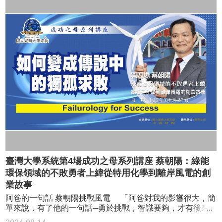
對挫折，放棄是最容易的決定；但我常思考最重要的事情是
為什麼堅持？堅持的意義何在？」朱宗慶說，只要目標明
確，事在人為，一定可以成功。他勉勵年輕學子勇敢面對挫
折及挑戰，「困難的事，老天爺才會交給我，所以我永遠與
挫折共處，但在挫折中成長。」 引言人師範大學副校長吳
正己表示，國立台灣大學系統由台灣大學、台灣科技大學以
及台灣師範大學三校組織而成，三校共6萬名學生可以分享資
源，跨校修課。吳正已表示，台灣大學系統三校學生都很優
秀，可以說是人生的成功組，「但是在未來如果要成功，還
有很長一段路要走。」吳正己表示，希望這個講座可以讓各
校學生從成功人士身上看見，他們如何從失敗中學習。 朱
宗慶曾任台北藝術大學校長，獲國際打擊樂藝術協會
（Percussive Arts Society）傑出貢獻獎、國家文藝獎、國際
打擊樂藝術協會「終身教育成就獎」，去年更獲得國際打擊
樂藝術協會（Percussive Arts Society）「名人堂」，為台灣
人在國際留名爭光。「這些獎項，都證明了我的成功，但更
臺灣大學系統第4場成功之母系列講座 蔡朝陽：綠能
多的是我一路上受到的挫折。」 父母支持 走一條沒人走的
環保領域的不敗勇者上緯從特用化學到離岸風電的創
路 朱宗慶沒有顯赫的家世背景，「我打鼓，父母親沒有反
對，給我最大的支持，這是我的幸運。」朱宗慶說，他喜歡
業故事
音樂，先是學了管樂，後來轉學打擊樂，第一次報考藝專就
阿爸的一句話 蔡朝陽挑戰風電 「阿爸對我的影響很大，簡
落榜，重考第二次才上榜，「這讓我知道音樂的世界天外有
單來說，有了他的一句話─勇於挑戰，智識要夠，才有後來
天，學無止境。」 藝專畢業之後，朱宗慶考上了國台交前
的離岸風力發電事業，以及那2部屹立在海中的風機。」上緯