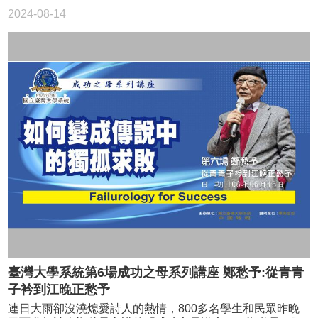
理想。蔡朝陽說：「勇於挑戰、智識要夠，阿爸的話對我影
築的心得。他強調，減少溫室氣體排放攸關人類生存，綠建
於甚麼都不懂的學生，我告訴他這叫漂亮，這叫好聽，這樣
2024-08-14
響很大。後來我會邁入離岸風電事業就是受到這句話的啟
築不會花很多錢，「我們深信要節能一半，絕對可以做得
的成就感大過一切。」朱宗慶說，他也到過許多地方演，包
發，凡事要勇於挑戰，遇到困難時則要找出原因，運用專業
到。」 10年蓋24棟綠建築 由國立台灣大學系統與和中
括法院，包括工廠，「一開始大家都很緊繃，但是到後來，
來解決。」 此外，蔡朝陽也提到以前家鄉有很多人出去就
國時報共同舉辦的「成功之母講座」，昨晚邀請鄭崇華以
大家的肢體都放鬆了，這就是藝術可以帶給各行各業的影
沒再回來，因為在異鄉發展失利。而這個環境因素也對他產
「環保傳教士一路走來不忘初衷的綠足跡」為題發表演說，
響。」 歡喜做、甘願受 堅守真誠初心 「歡喜做、甘願
生影響，使他想做個成功的人。因此高中時他就想到將來要
並與學生代表對談。他提到，台達電很用心去做綠建築，過
受」是朱宗慶的人生哲學，敏銳柔軟的心，卻是外界對朱宗
做出不一樣的事業，念清大研究所更決定放棄修博士，轉而
去10年蓋了24棟綠建築，都較同類建築省電50％以上。 國
慶最特別的印象，真誠待人，未曾棄守的核心態度，也是朱
走上創業之途。就是有這樣堅定的意志，加上阿爸當年的話
立台灣大學系統執行長李篤中引言時指出，台灣大學系統由
宗慶永遠不缺「貴人」的最大因素。 「在兩廳院當藝術總
在不時鞭策，他才能打造出前無古人的台灣離岸風電事業。
台大、台科大及台師大組成，負有學校及社會教育的責任。
監那三年，是我人生30年痛苦的總和。」朱宗慶說，當時兩
被颱風追著跑 神奇漂流之旅 「成功之母講座-如何變成傳
推出「成功之母講座」是基於成功無法複製，但失敗狀況差
廳院還是黑機關，要將黑機關改制成行政法人，是一項艱鉅
說中的獨孤求敗」，昨請來上緯國際投資控股公司董事長蔡
不多，成功人士一定也有挫敗經驗，因此希望從失敗學出
的工程，「兩廳院又是我國改制行政法人的首例，對國家的
朝陽，分享建置示範離岸風機的心路歷程。工程船曾為了躲
發，邀請成功者分享經驗，讓更多人看到正面的力量。 氣
建制以及藝術文化的發展，有深遠的影響，我認為這個制度
避颱風，一路從基隆奔逃到高雄，還差點無法進港在海上覆
候變遷危及後代 鄭崇華表示，他關注環境保護議題，與在
好的，決定努力去做。」 但是過程中，朱宗慶收到無數黑
沒，如今2座風機已能供8000戶家庭一年用電量。 蔡朝陽
美商TRW公司工作時的一段經驗有關。當時他奉派到美國受
函，有人不願意接受加發7個月慰助金，更有人不願意改變，
表示，台灣海峽風況全球數一數二，是老天爺給的財產，既
訓，看到公司非常重視環保，廢水檢測無汙染才經由特別管
「我每周寫給兩廳院所有同仁一封信，我表達我堅持要改革
然老天給了我們這樣棒的風場天然資源，當然要投入風電。
線排放，但台灣分公司卻將致命的未處理廢水直接排放，理
制度的想法，每個單位都去溝通，只要是玩真的，大家都會
另一方面，政府預計2025要邁入非核家園，核電除役後的電
由是台灣沒有詳細的環保規範。「我回去後想，這個（廢水
幫你，當時我獲得的信任與力挺，讓我完成改制的階段性目
力缺口需要補足，政府瞄準發展再生能源，政策上也得到支
處理設備）非做不可」，就以會有刑責為由，說服台灣分公
標。」 朱宗慶說，與其為了成功而成功，不如堅守真誠的
持，因此台灣很適合發展風電。 蔡朝陽指出，去年在苗栗
司總經理裝設。 鄭崇華指出，聯合國「政府間氣候變化專
初心，「對我來說，真誠是個人的重要價值觀，我的經驗告
臺灣大學系統第6場成功之母系列講座 鄭愁予:從青青
外海2座示範離岸風機的建造過程也歷經風波，有一次，機件
門委員會（IPCC）」成立後，環境議題有了另一個主軸。這
訴我，堅持真誠地待人，就算受挫，也問心無愧；而且事實
因故障需要維修，團隊不眠不休找解決方案，特地從韓國請
子衿到江晚正愁予
幾年來，他對地球環境的變化很在意。依據IPCC提出的最新
證明，一顆真誠的心，能夠引領一條通向成功的路。」 這
來浮吊船支援，整個工期又因此延了3個月，算上工程船的租
報告，人類的溫室氣體排放如果維持現在的速度，本世紀末
份真誠的勇敢，也讓朱宗慶不同於其他的公教人員，只要不
連日大雨卻沒澆熄愛詩人的熱情，800多名學生和民眾昨晚
金和運作費，每天都要燒掉1000萬元以上，光這90天就花了