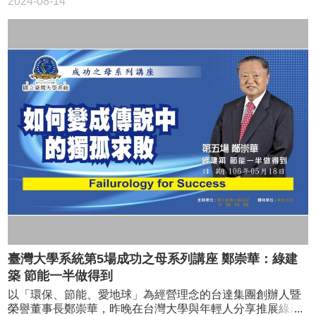
2024-08-14
身台灣省立交響樂團打擊樂首席，但他工作半年就決定要出
公司創辦人及董事長蔡朝陽（見圖，鄭任南攝）除了本身具
國，繼續深造，這也開始了一連串的挫折，「先是因為年紀
備的專業能力，也很會說故事，他就用父親的一段故事來說
太大，一度遭維也納音樂院拒收；畢業考手受傷，差點沒辦
明自己為何勇於挑戰新事業。 「低能兒」車禍後開竅 蔡
法畢業。回到台灣又選擇了創立走專業演奏路線的打擊樂
朝陽的老家在南投縣名間鄉炭寮村，顧名思義，是個經濟不
團，走一條沒有人走的路。」 後來朱宗慶堅持舉辦3年1次
發達的鄉下地方。他回憶小時候家人往往要花3、4小時挑水
的台灣國際打擊樂節，「預期的補助沒有下來，我開著車從
回家，而他也不諱言時是個「低能兒」，6歲還在吃母奶。直
台北南下高雄，向親戚朋友輪流借錢，車子後座布袋都是
到有一次騎腳踏發生車禍後，小二的他竟突然開竅，一路考
錢，真的是沿街托缽，那時甚麼音樂家的自尊，根本不敢
上台中一中、清華大學，而這些都使他成為村中第一人。
提。」 至今打擊樂節今年即將堂堂邁入第九屆，讓全世界
他說小時曾跟阿爸推著300多斤的鳳梨去水里鄉販賣，有一
都看到台灣，一切都因為他的堅持與勇於面對挫折。 應邀
回阿爸吃到非常美味的水梨，產生極大興趣，仔細詢問賣梨
到玉井賣芒果 學音樂的人都很注重氣氛，朱宗慶說，但
人，對方說要深耕才能種出好梨。結果他阿爸回去就揮動鋤
「氣氛不一定是穿著晚禮服，正襟危坐，很多我們意想不到
頭，一鋤一鋤把土挖深、掘鬆，開始種水梨。而這種梨的成
的事情，都會在音樂會上發生，那種感動的氣氛，是我們的
長期很久，要4、5年才能收成。好不容易梨真的長大了，並
追求。」 朱宗慶說，「在國際舞台上被鼓掌，致敬，我很
且交給叔叔代銷，結果卻賣不出去，只好砍掉改種別的作
感謝，但我們的音樂能夠讓一般人理解，我更感動。」朱宗
物。 蔡朝陽說，這件事對阿爸是個打擊，而他看在心裡卻
慶說，他有一次被邀請去玉井鄉賣芒果，因為那一年的芒果
不敢問。直到2008年阿爸在台大醫院開刀，蔡朝陽忍不住跟
賣得不好，希望樂團可以去幫他賣水果，「我一直想，我們
提到當年種梨的往事，並認為當時對家裡的經濟影響甚鉅，
能做甚麼呢？後來們就坐在芒果樹下演出，那些鄰居，鄉人
可說是花大錢卻沒收穫。不料他阿爸仍堅持當年自己做的事
甚至老人戴著斗笠，穿著拖鞋，騎著腳踏車走過來坐下來，
臺灣大學系統第5場成功之母系列講座 鄭崇華：綠建
並沒錯，本以為種高接梨應該能改善家裡和村人的生活，但
聽我們的演出。」 朱宗慶回憶，「他們聽完音樂會，不會
築 節能一半做得到
因海拔不夠高，所以長出的梨並不好吃。 父親的故事 給他
說安可，不會說再來一次，但是他們會說，『你嘜走！』這
啟示 蔡朝陽的阿爸對當年的事下了結論，也就是他始終覺
以「環保、節能、愛地球」為經營理念的台達集團創辦人暨
就讓我非常感動，我知道他們聽懂了。」 「我很幸運，因
得是在做對的事，無奈知識不夠、智慧不足，結果自然也不
榮譽董事長鄭崇華，昨晚在台灣大學與年輕人分享推展綠建
為我很樂觀。」他說，教學生固然有成就感，「但現在我對