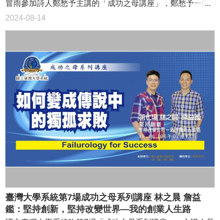
地球將升溫攝氏4.8度，將為人類及其他生物的生存帶來嚴重
做壞事，他都敢往前衝，這份精神，他也用在朱宗慶打擊樂
冒雨參加詩人鄭愁予主講的「成功之母講座」，鄭愁予一開
10億元預算。 蔡朝陽表示，建置風機途中還曾遇上尼伯特
負面後果。 對於氣候變遷，鄭崇華強調，「近年來大家對
團的發展以及兩廳院的行政法人運作，現在朱團已經是世界
場就詩意十足的說，「雨下了整夜未停，但仿佛知道這個時
颱風攪局，颱風警報發布時航港局標準作業流程要求港口清
2024-08-14
於減少溫室氣體排放講得多、做得少，（地球暖化）這件事
五大打擊樂團之一，兩廳院也在朱宗慶的努力下，從黑機關
間我們有重要的事，而願意等待（雨轉小）」，有了民眾的
場，起初工程船無法停靠基隆港，只能往南走，抵達台北港
真的非常嚴重，會讓子孫活不下去；大家要覺醒，不是講講
轉為行政法人，他現在擔任行政法人國家表演藝術中心董事
支持和天氣的配合，讓這場雖不是第一次舉辦的對談成為最
颱風路徑又修正，只能繼續往南撤，最後到了高雄港時颱風
就沒事了。」 那瑪夏圖書館實例 回顧台達集團推動綠建築
長，持續為台灣的表演藝術環境努力。 朱宗慶說，台灣是
熱烈的一次。 臺灣大學系統主辦的「成功之母講座」已
已經來了，高雄港雖然一度要求「趕快跑」，但大船的船速
的緣起，他說，先前看到《綠色資本主義》一書介紹許多綠
一個給機會、給掌聲的社會，「千山萬水擋不住想飛的翅
邁入第6場，主講人鄭愁予現任東海大學榮譽講座教授暨駐校
實在跑不過颱風，也沒油料可以消耗，還好航港局網開一面
建築的案例，其中提到泰國有棟建物用電是一般建築的
膀，既然是追求自己的夢想，那麼就要歡喜做、甘願受，期
詩人，他分享自己從抗戰期間、幼年隨父母親遷徙避難，到
讓工程船進入高雄港停靠，才讓工程船躲過了在海上翻覆的
15％，他前往參觀發現，站在屋外時流汗不止，但一進室內
待自己成為可以禁得起打擊的人，盡最大的努力去尋求可能
如今享譽國際的著名現代詩人之間的種種轉變。 講座主持
命運。 蔡朝陽指出，2座示範離岸風機的預算一路從16億
就十分涼快。後來，同仁到德國參訪，進一步了解綠建築的
性，找各種方法去解決困難，做，就對了！」 感謝打擊樂
人、臺大文學院副院長徐富昌以「鄭老」稱呼鄭愁予，他
元拉高至40億元，其中有40％的費用是因在台灣沒有離岸風
好處。 2004年台達電要建新的台南分公司大樓，就決定採
成為我服務社會的媒介 藝術家和音樂家要怎麼投入社會、
說，高齡84歲的鄭老是當代重要的詩人，鄭老所寫的詩，不
電的產業鏈，就連現場的電機調適人員都還要遠從丹麥聘請
用綠建築設計，2006年完工後，與當時一般辦公大樓相較，
為社會帶來貢獻？朱宗慶表示，「我們學藝術的人常常會被
但是他們這一輩的人的記憶，同時也是很多年輕一輩的共同
來台，一天要付3萬元，未來離岸風電產業一定要本土化，否
用電量節省一半以上。 鄭崇華還舉例，台達電協助高雄那
邊陲化，以為只能做藝術工作而已，但其實學藝術的人可以
記憶，他的詩作《錯誤》、《水手刀》、《小小的島》、
則成本實在太高。 談起奮鬥過程，蔡朝陽多次哽咽，他表
瑪夏民權國小重建因風災受損的圖書館，也採綠建築設計，
為其他領域加值。」 台灣大學植物病理與微生物學系的李
《如霧起時》都令人著迷，且使人陶醉。 徐富昌副院長
示，工程只能在天氣好時施作，就算大半夜也要爬起來工
每平方公尺一年平均用電不到7 度，「一開始他們告訴我，
冠儒同學向朱宗慶提問：「身為一個音樂家或藝術家，對這
說，鄭老在1954年、22歲時發表的《錯誤》，就因詩中「我
作，在船上的員工有時甚至1、2個月不能回家，員工這麼支
我都不相信。」 廢料當建材很便宜 談到綠建築成本問題，
個社會能夠有什麼樣的貢獻？有什麼東西能讓社會變得更
達達的馬蹄是美麗的錯誤，我不是歸人，是個過客」，整個
持，他當然要撐下去，去年10月底終於完成這兩部示範風
鄭崇華以位於加州台達電美洲區總部為例，該建物利用地底
好？」 「我非常感謝上天讓我玩打擊樂，因為打擊樂成為
台灣都在傳頌，他的詩集被選為受歡迎的作品，也是中國時
機，現在已經發電300萬度了，可供8000戶家庭一年的用電
恆溫的特性採用雙向幅射空調系統，需要安裝上百公里長的
我追逐夢想、結交朋友和服務社會的媒介。」朱宗慶舉例，
報選為影響台灣30年最重要的30本書中，唯一的一本詩集，
量。 性情中人 講到艱辛處他哽咽 熱血創業家蔡朝陽跨
管子，一般人會以為很貴，其實這些管子是用化工廠廢料製
某一次到高雄演出，他向觀眾說：「今天人很多，我們可以
他的詩作不只風靡全台，更征服了對岸，對岸把鄭愁予的詩
出離岸風力發電的第一步，引起青年學子的好奇與欽佩，紛
成，很便宜。 成功之母系列講座第5場，由台達集團創辦
為大家演奏兩首安可曲，但希望大家離場時，旁邊有小孩的
收錄在課本中。 不只是文學成就，他也有著多樣的人生經
紛提出各種問題，而蔡董也不吝分享自己的心得，期勉後進
人鄭崇華以「一路走來不忘初衷的綠築跡」為題發表演說。
可以牽好手，平安離開，然後垃圾請大家隨手帶走。」
歷，他童年逃難、面對白色恐怖、移居海外等，徐富昌副院
要堅持自己的目標，全力以赴。 國立台灣師範大學的漳玨
臺灣大學系統第7場成功之母系列講座 林之晨 詹益
台達集團創辦人鄭崇華（右二）與台灣大學系統執行長李篤
「我在演出的時候，常掛在嘴上講的不是演出成功，而是
長說，這樣長期漂泊的人生經驗，讓他的詩作呈現了瀟灑、
賢問到，學校教育提供了什麼環境、養分與膽識，讓蔡董敢
中（左）台師大徐國晉（右）台大林子淵（左二）台科大邱
鑑：堅持創新，堅持改變世界—我的創業人生路
『平安』。」朱宗慶表示，現場一萬個人因為音樂的感染
豁達，更有著濃濃的鄉愁，他的文學成就和生命經歷都一樣
去挑戰這些事？ 蔡朝陽說，他念研究所時曾向老師要求，
冠穎（中）進行對談。 與三校年輕學子對談 成功之母系列
力，了解到環境是我們的，安全是我們的。「我雖然感謝被
值得學習和關注。 鄭愁予開場就很有詩意的提到雨，他