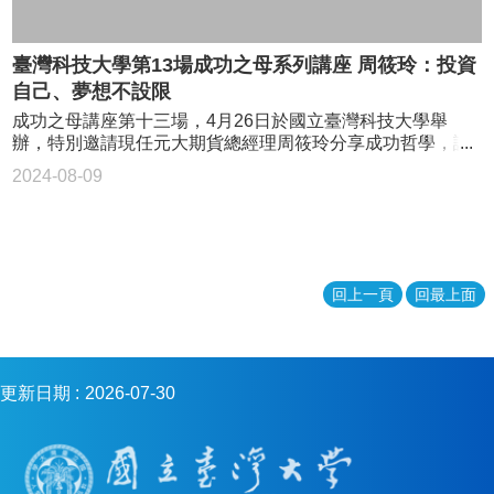
在小貨車上。「沒錯，小女孩就是我，當時最喜歡下雨，不
法，很簡單很笨拙但很好用，就是「土法煉鋼」。 吳寶春
的。」 她表示，曾有一件作品在法國展出結束後，不小心
用擺攤；但又討厭下雨，因為又要吃白饅頭、配開水！」
會先把自己心態歸零，不去想自己已經是一個師傅，而是把
被摔到地上，「我重新做了9件，沒有一件是滿意，到現在我
母親學歷不高，對沈芯菱影響卻很深。「世界上有一種人是
日本師傅教的一五一十紀錄下來，然後下班後就練習，不改
臺灣科技大學第13場成功之母系列講座 周筱玲：投資
都還沒達到目標。往往你看的一個作品，背後是10件、20件
自己選擇失敗，當時我父母的成衣廠被上游廠商倒債，但他
老師方法與配方，雖然不懂溫度與時間為何這樣，但就依樣
的心力。」 傳統轉化成當代的語言 將傳統轉化成當代的語
自己、夢想不設限
們沒有捲款潛逃，而是承擔起不屬於自己的債務，為了給員
畫葫蘆。不懂細節裹成很挫折，失敗一次二次，可就是記錄
言，有沒有一套邏輯軌跡可循？張毅認為沒有，「現代的社
工薪水」；父母教她錢買不到的東西：品格，全家人過得雖
成功之母講座第十三場，4月26日於國立臺灣科技大學舉
下來，最後失敗十次二十次後，終於做出了跟師父一模一樣
會早就忘了民族文化背後的深刻意義。傳統不只是一個簡單
苦但緊緊相依。 11歲一件事改變沈芯菱，讓她知道雖然不
辦，特別邀請現任元大期貨總經理周筱玲分享成功哲學，講
的東西。「雖然我還是不理解，但我就是繼續練，練到得心
貼上去的標籤或符號，而是要更深入其中，那是要用一生的
能贏在起跑點，但能贏在轉捩點。當時阿嬤家文旦滯銷，剛
題為「投資自己、夢想不設限」，她學生時期從工讀小妹做
應手，熟能生巧，這是最笨，卻最好的方法。」
努力去學習的道理。」 楊惠姍說，「琉璃不是只是形，要
2024-08-09
學電腦的她用網路賣掉3萬顆文旦，這也讓她愛上電腦。
起、大學畢業打敗碩士生當電腦公司老闆特助，如今是台灣
了解材質，研究技術，然後探索歷史關照，缺一不可。」她
「我沒有資源，我只會簡單的事，拍照、寫信、寄信，誰不
少數橫跨銀行、投信、證券、期貨的全金融專家，職場生涯
舉例，在創作《菩薩行》之前，她花了6年研究一種琉璃技
會？但我寫了2千封信，於是我達到目標了。」沈芯菱說，她
突破挫折、邁向高階專業經理人之路，周筱玲說：「夢想不
術，「琉璃這個材質，透明、澄靜、清澈。我要怎麼用琉璃
學到行動的重要性；世界上本來就沒有路，走的人變多了，
設限，做就對了！」 元大期貨總經理周筱玲 成功之母講
來思考？為什麼非它不可？因為它最能夠傳達宗教哲學中，
路就出現了。 痛就對了 表示你在進步 愛電腦的她幫家人
座活動現場 機會是留給準備好的人 台科大學務長張順教
對於『生命無常』的體悟。琉璃自己會說話的。」 「西方
做了賣衣服的網站，家境逐漸變好；小學六年級又為了幫助
回上一頁
回最上面
表示，邀請台灣期貨界的精英來校園演講、分享職場寶貴經
看中國文化，總認為在明代以後面臨斷裂和變質。」張毅表
沒錢買書的學子，做了「安安免費教學網站」。一路上很多
驗，並以女性角度出發，內容精彩，值得即將進入職場的大
示，現在要找到文化的定位，是深沉的問題，「我年輕的時
大人跟她說：「你才幾歲」、「不可能」、「等妳長大再
學、研究生借鏡；台科大學生會長卓承賢指出，看完周筱玲
候觀察過古代青銅器和玉器的造型，設計的成熟度很不得
說」、「有錢再說」，但她只有一個祕訣：「做久了」，累
《我要一輩子有錢》，不僅成為粉絲，也非常佩服她的處世
了，會覺得這個民族真了不起，可惜如今我們已經不再這樣
積失敗經驗，就知道下次如何出發。 當時阿嬤家文旦滯
之道。 成功之母講座活動現場 職場生涯就像馬拉松；周筱
更新日期
2026-07-30
的情境裡。」 張毅說「甚至，對於我們能不能重建這個底
銷，剛學電腦的她用網路賣掉3萬顆文旦。 行動的重要性；
玲表示，剛出社會沒背景、也沒有亮眼的碩士學歷，「機會
蘊，我是悲觀的。我們曾經看到森林裡的大樹，但在這個時
世界上本來就沒有路，走的人多了，路就出現了。 沈芯
是留給準備好的人！」這句內心話，讓她看到報紙求職廣告
代，我只是一個草芥，只能朽壞，化為泥土，期待未來再看
菱當然不是一路順遂。14歲那年她想成立免費家教班，老師
也勇於做夢，嘗試應徵電腦公司開出「碩士生」條件，擔任
到那棵大樹。」。
找到了，場地有了，去菜市場發傳單卻被以為是詐騙集團，
老闆特助的工作；為了取得面試機會，周筱玲準備「一本」
讓她非常沮喪。母親卻講了生產的經驗「另類」鼓勵她，由