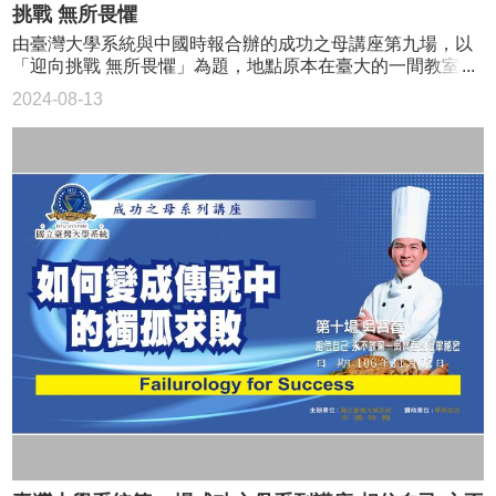
挑戰 無所畏懼
得到了高達94.7％的同意票通過，「就是靠同理心爭取而來
1976年以27歲之齡，解決了關於凱勒－愛因斯坦度量存在性
的」。 蔡朝陽表示，整個過程中貴人實在太多，前後任政
的卡拉比猜想，不只數學界的新學門─「幾何分析」隨之誕
由臺灣大學系統與中國時報合辦的成功之母講座第九場，以
府都曾給予他幫助，讓他知道，原來為了台灣的未來，藍、
生，Calabi-Yau（卡拉比－丘）定理也被應用在超弦理論
「迎向挑戰 無所畏懼」為題，地點原本在臺大的一間教室，
綠也願意坐下來談畫。政府部門方面，包括能源局和營建署
中，對當代理論物理學界最重要的學說「統一場論」，產生
因報名太踴躍，改在台師大體育館，邀請到張國煒主講，與
2024-08-13
都是他的貴人，當公家單位知道他們要為台灣做事，甚至周
重要影響。 丘成桐本人因此研究，於1982年獲頒「數學界
財經專家夏韻芬對談。 星宇航空創辦人、長榮航空前董
末時間還願意替他們加班。 蔡朝陽阿爸的一句話挑戰風
的諾貝爾獎」─菲爾茲獎。之後，他獲獎無數，成就超越大
事長張國煒，（14）日晚間出席一場演講，這也是他自去年
電 國立台灣大學張慶瑞副校為講座引言 蔡董事長與三校
多數一生研究數學的學者，在大部分人眼中，丘成桐是百年
宣布將成立星宇航空後，吸引近3000人報名。 成功之母講
學子對談 全場滿座 座無虛席
難得一見的數學天才，然而，他曾多次在演講中自謂，他的
座第九場 活動現場吸引近3000人參與 張國煒在這場演講
成功「是苦功而非天才」。 邀請到第一位華人，於1982
中從與父親之間的關係開始談起，他提到自己最早原本是想
年獲頒「數學界的諾貝爾獎」─菲爾茲獎「數學皇帝」丘成
當公車司機，直到國中時期與父親一起坐飛機到日本，因而
桐主講。 丘成桐對數學之美、數學的趣味，娓娓道來，風
對航空產生興趣。他也透露國中時代，騙媽媽去補習，卻偷
趣且引人入勝，聽眾專注聆聽並踴躍提問，互動熱絡。
偷坐車到中正機場看飛機起降的故事。 臺灣大學校長張慶
丘成桐說，科學源自於有智慧的民族，一方面為了生活需
瑞致詞 從右至左:臺大系統執行長李篤中、臺師大副校長吳
求，一方面對大自然好奇，有時基於恐懼、有時則是美麗驚
正己、臺大校長張慶瑞、中國時報社長王丰、臺科大同學、
嘆。文學注重感性，屈原《天問》提出許多自然現象重要問
財經專家夏韻芬、張國煒先生、師範大學同學、臺大同學
題卻沒有解答，仍需要理性分析與嚴格驗證。 他以曾國藩
張國煒表示，「星宇航空」這個名字是他自己取的，有特別
詩句為例，「倚天照海花無數，流水高山心自知。」現代難
的意義，也是對父親的尊重，「星」是因為父親早期跑船
有學者達相當境界。日前他造訪愛因斯坦故居，回想起第一
時，還沒有GPS，都是靠著仰望星空來判斷方位。而他開飛
次接觸廣義相對論愛因斯坦方程式，極度興奮，用幾何方法
機時，也很多時候是仰望星空在飛行，就像父親一樣；至於
描述宇宙結構是他畢生夢想。 丘成桐指出，做學問一定要
「宇」則是他的期許，希望「星宇航空」這家公司，總有一
在有學問的朋友氛圍中，時時砥礪成長，也要能理解所有數
天可以飛向宇宙、沒有極限，成為台灣航空業的代表。 張
學理論來自於先有假設，但未必與自然界相合，因此需要不
國煒說，他希望能把台灣帶出去，讓大家看到台灣、知道台