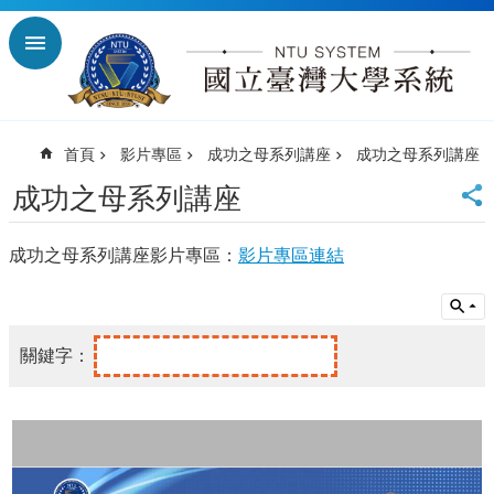
跳到主要內容區塊
進
階
搜
尋
首頁
影片專區
成功之母系列講座
成功之母系列講座
回
首
成功之母系列講座
頁
臺
成功之母系列講座影片專區：
影片專區連結
大
首
頁
臺
師
大
首
頁
臺
科