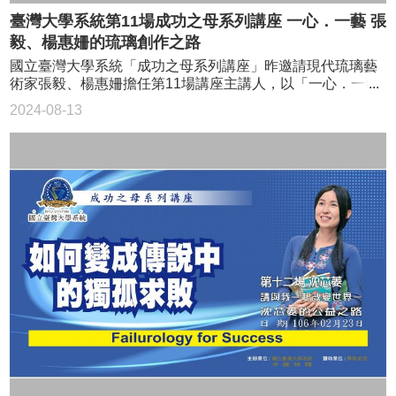
有經濟壓力」是他第一個人生夢想。當兵時海軍同袍教他識
可以不用背九九乘法表。丘成桐說，真的要唸好學問，不可
臺灣大學系統第11場成功之母系列講座 一心．一藝 張
字，讓他豐富知識，有天放假回家看媽媽，發現家中餐桌上
能不背一些東西，他小時候背論語，一些詩詞到現在都還記
毅、楊惠姍的琉璃創作之路
只有一顆魚頭、一碗白飯，讓他更清楚地知道，要出人頭地
得；至於數學，很多人覺得不該背「九九乘法表」，他就覺
唯一的辦法就是「不斷地學習」。 吳寶春說，「以前我很
國立臺灣大學系統「成功之母系列講座」昨邀請現代琉璃藝
得莫名其妙。 丘成桐表示，教育最重要的是讓學生覺得付
自卑，功課不好又有愛喝酒的父親，在被嘲笑的環境中長
術家張毅、楊惠姍擔任第11場講座主講人，以「一心．一藝
出後會有前途、有收穫，學習過程中，有痛苦經驗才正常，
大」，為通往成功之路，他開始上潛能開發課程，當下不知
張毅、楊惠姍的琉璃創作之路」為題，分享一路走來的心路
但不要把自己搞到患精神病就好。
2024-08-13
道這門課能帶給他什麼，但就是想學習、改變自己。 曾經
歷程，現場觀眾報名踴躍讓臺灣師範大學(圖書館校區) 綜合
很自卑 努力求改變 潛能開發最後一堂課，老師徵求學生上
大樓202演藝廳座無虛席。 張毅和楊惠姍投入琉璃創作30
台分享3分鐘，雖然內心恐懼、手腳發抖，但吳寶春對於自己
年，如今作品被各國博物館典藏，也被視為是復興華人琉璃
有勇氣舉手、硬著頭皮上台很開心，他說「因為我真的改變
工藝的代表人物。對他們而言，琉璃不僅是一種材質或創作
自己了」，有以前不曾擁有的膽量。吳寶春說：「一點一滴
媒介，而是一種精神、一種生命，也是對華人古老工藝的呼
的改變，累積起來的能量就很大」，奠定他通往世界麵包冠
喚。 之前張毅和楊惠姍都在電影圈，是台灣電影新浪潮時
軍之路。 （左起）台大系統執行長李篤中、台科大學生代
期的代表人物，兩人在為電影尋找道具時接觸到水晶玻璃，
表陳家民、台師大學生代表辜重嘉、世界麵包冠軍吳寶春、
開始投入研究 。 1987年，張毅和楊惠姍剛成立「琉璃工
台師大副校長吳正己、中國時報社長王丰、台師大學生代表
房」，決定學習當時僅有法國一間工坊會的「脫蠟鑄造法」
謝宗恩一同合影。 （左起）台科大學生代表陳家民、台師
技術，沒想到卻聯繫不上對方，只好自己摸索製作方法，
大學生代表辜重嘉、世界麵包冠軍吳寶春、台師大學生代表
1989年兩人也曾到紐約實驗玻璃工作室研習。然而因為原
謝宗恩、台大系統執行長李篤中主持。 麵包冠軍師傅吳
料、技術、色地及窯火控制等問題，兩人始終燒製不出滿意
寶春與三位國立大學同學對談。同學好奇，他一路走來如何
的作品。」 臺灣師範大學(圖書館校區) 綜合大樓202演藝
堅持夢想，如何突破困境關卡？吳寶春說，他以夢想激勵自
廳座無虛席。 若是放棄 辛苦全化烏有 張毅表示，琉璃
己，再以不斷練習的「土法煉鋼」，把技術練到熟能生巧，
工房在剛開始的前3年半，因為還無法掌握技術，燒出來的琉
做出夢想中的麵包。 面對吳寶春出國比賽拿冠軍，師範大
璃總是破的。早期的工廠後方堆著高高的「琉璃塚」，燒壞