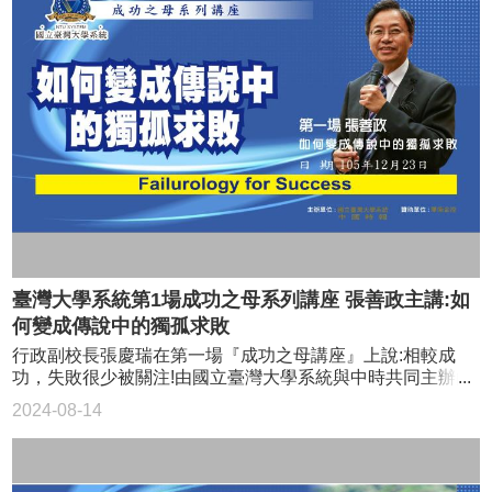
大
首
頁
關
於
系
統
活
動
查
詢
臺灣大學系統第1場成功之母系列講座 張善政主講:如
教
何變成傳說中的獨孤求敗
務
行政副校長張慶瑞在第一場『成功之母講座』上說:相較成
相
功，失敗很少被關注!由國立臺灣大學系統與中時共同主辦的
關
『成功之母講座』-邀請行政院長張善政主講；如何變成傳說
2024-08-14
中的獨孤求敗，道出『失敗』的價值與意義。張副校長表示
境
所有人都會談論成功的榮耀，但實際上讀了再多成功者的
外
傳、計並不表示你會成功，因為成功的經驗很難複製，倒是
招
挫折、失敗的過程可以去學習避免。