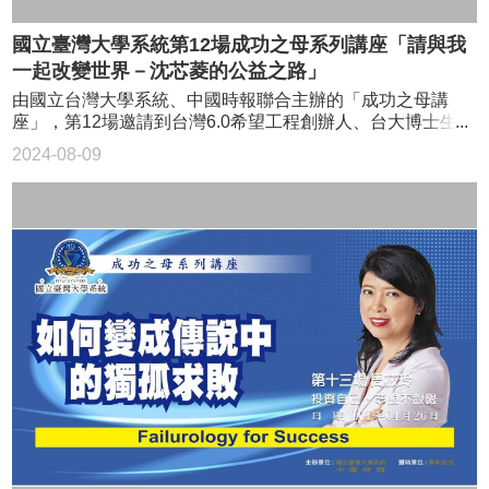
學化學系碩二生謝宗恩詢問，很多同學可能聽完演講當下會
的就往那裡堆，負債一度高達7500萬。張毅回想這段時間直
覺得我也可以，但可能隔天起來又會怕失敗，會想說還是留
說心酸，「當時，楊惠姍每天站在窯爐前，打開又是一爐破
國立臺灣大學系統第12場成功之母系列講座「請與我
在教室實驗就好，好奇吳如何堅持。 吳寶春以自己當學徒
的，我看著她，就知道要再去打電話借錢了。」 我不能放
時為例，當時台北很冷，每天凌晨聽到鬧鐘要起來時，都想
一起改變世界－沈芯菱的公益之路」
棄，我們這麼辛苦，要是放棄，一切就真的全部化為烏有
按下去。但一想到自己要成功出人頭地，就會爬起來。2010
了！ 系統執行長李篤中、三位學生代表、張毅、楊惠姍、師
由國立台灣大學系統、中國時報聯合主辦的「成功之母講
年他的目標是要拿世界冠軍，每天練十幾個小時，過程中也
大吳正己副校長等長官。 「但我不能放棄，我們這麼辛
座」，第12場邀請到台灣6.0希望工程創辦人、台大博士生沈
想要休息 但躺在床上眼睛合起來就浮現要拿冠軍畫面。想
苦，要是放棄，一切就真的全部化為烏有了！我告訴自己，
芯菱，分享「請與我一起改變世界--沈芯菱的公益之路」專
到那是自己的夢想，就告訴自己可以睡覺嗎？「要學會激勵
2024-08-09
還早，沒有到山窮水盡的地步，還能去借就去借錢吧！」張
題；並與遠山呼喚團隊創辦人林子鈞對談。 溼冷天氣裡有聽
自己，不忘記夢想。」 師大學生辜重嘉則提問，吳不只開
毅表示。 張毅和楊惠姍投入琉璃工藝，卻無前人軌跡可
眾遠自雲林、彰化、高雄而來，把台師大禮堂擠得水洩不
麵包店，還要開企業，兩邊角色要如何都扮演的好？吳寶春
尋，從材料到技法，全部自己摸索。舉凡琉璃材質、脫蠟法
通。 溼冷天氣聽眾遠自雲林、彰化、高雄而來，把台師大
回答，當初看許文龍的書，就想要跟他一樣。等2011年回來
的臘、石膏模具、窯爐的空心磚，每一個環節都問題重重。
禮堂擠得水洩不通。 來自雲林的28歲女孩沈芯菱克服重
要創業時，結果會計拿財務報表給他看，自己卻看不懂損益
張毅回憶，一開始他們進口琉璃材料，然而不同來源的琉璃
重挑戰，成立「台灣6.0希望工程」慈善事業及「陽光世代英
表。那時想說，自己開麵包店看不懂損益表應該也沒關係，
放在一起，一燒就炸，只好自己研發材料。到了脫蠟鑄造的
語免費教學園地」、「美麗新視界─弱勢免費配眼鏡」、
可又回想當年想要跟許一樣，這是初衷。因此再去學習，去
步驟時，有時臘會脫不出來，沾在裡面，「還有一度燒窯燒
「台灣媳婦學習網」、「柬埔寨失學兒童宣言」等公益平
唸EMBA學經營，然後把技術經驗傳承複製給旗下師父，各
到冒出青煙，才知道石膏跟耐火磚燒出了化學反應，58萬的
台；是如何從感動到行動？她謙虛表示自己只會做很簡單的
司其職。 台科大工管系陳家民則關心吳寶春在麵包界追求
窯都要給我們燒壞了。」 完美作品 花費無數心力 「做琉
事，只是「做久了」，簡單的事情也會變得不簡單。
夢想過程，是否曾遇過很難突破的困境，如何突破？吳寶春
璃，心臟要很強。碰到問題時，我心裡沒有雜念，只想著怎
「成功之母講座」19日邀請台灣6.0希望工程創辦人、台大博
坦言，人生裡面有很多挫折與關卡。像當初他想做出全世界
麼解決。」楊惠姍回憶，當時每天一爐一爐的失敗，有時候
士生沈芯菱(前右)，以「請與我一起改變世界 沈芯菱的公益
最好吃法國麵包，但沒人教。這時候是要放棄，還是找方
打開窯，一看就知道琉璃裂了，卻還是要拆開石膏，看看到
之路」為題演說，並邀請遠山呼喚團隊創辦人林子鈞(前左)對
法。「我的方法就是不斷嘗試不斷去失敗！挑戰自己，變成
底壞在哪裡、發生什麼事，「不過，我真的從來沒想過放
談。 母親身教 品格用錢難買 台風穩健的沈芯菱一開始就
習慣與生活。」 當時台灣沒有法國麵包，他去日本學，但
棄。」 即使到現在，楊惠姍仍常常在面對燒製的挫折，
說，她要分享一個逆轉勝的故事。故事起源是一個5歲小女
一開始沒有學理論，不懂理論就很難理解，即便遇到問題，
「琉璃在高溫的時候，自主性很強，你很難掌握，光是要控
孩，每天清晨4、5點被叫醒去菜市場幫忙吆喝叫賣，睡覺就
也不知道怎麼問師父。這時怎麼辦？吳寶春說，他有一個方
制好在最完美的位置，一個作品沒有做10件以上是做不出來