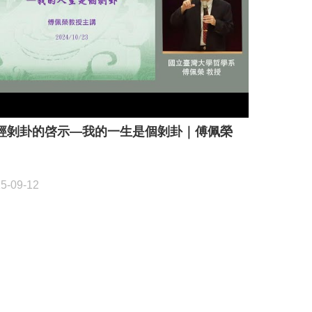
經剝卦的啓示—我的一生是個剝卦｜傅佩榮
5-09-12