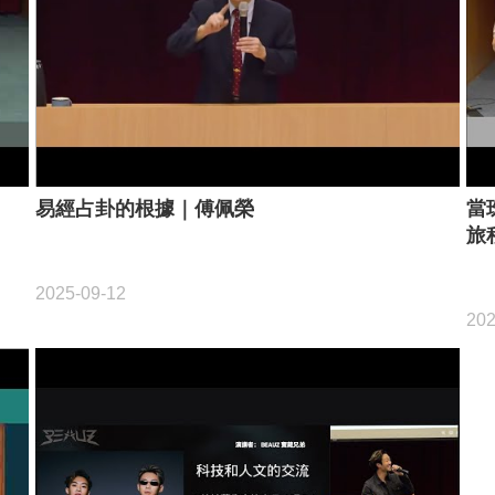
易經占卦的根據｜傅佩榮
當
旅
2025-09-12
202