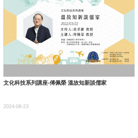
大
首
頁
關
於
系
統
活
動
查
詢
文化科技系列講座-傅佩榮 溫故知新談儒家
教
務
相
2024-08-23
關
境
外
招