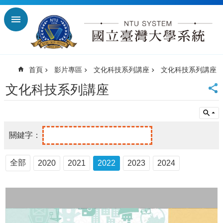
跳到主要內容區塊
進
階
搜
尋
首頁
影片專區
文化科技系列講座
文化科技系列講座
回
首
文化科技系列講座
頁
臺
大
首
頁
臺
全部
師
2020
2021
2022
2023
2024
大
首
頁
臺
科