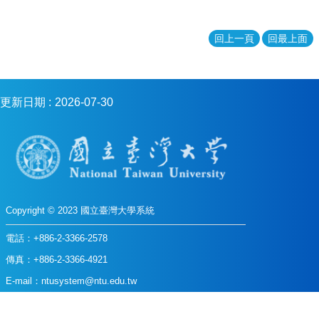
生
資
回上一頁
回最上面
源
共
享
更新日期
2026-07-30
相
關
法
規
影
片
專
Copyright © 2023 國立臺灣大學系統
區
電話：+886-2-3366-2578
臺
大
傳真：+886-2-3366-4921
系
E-mail：ntusystem@ntu.edu.tw
統
地址 : 106319臺北市羅斯福路四段一號 行政大樓3樓 301室
基