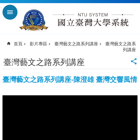
跳到主要內容區塊
進
階
搜
尋
首頁
影片專區
臺灣藝文之路系列講座
臺灣藝文之路系
回
列講座
首
頁
臺灣藝文之路系列講座
臺
大
臺灣藝文之路系列講座-陳澄雄 臺灣交響風情
首
頁
臺
師
大
首
頁
臺
科