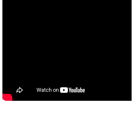
大
首
頁
關
於
系
統
活
動
查
詢
教
務
相
關
境
外
招