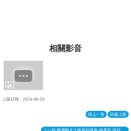
生
資
源
共
享
相
相關影音
關
法
規
影
片
專
區
上版日期：2024-08-23
臺
大
系
回上一頁
回最上面
統
基
上一則:臺灣藝文之路系列講座-林昱廷 現代國樂在臺灣