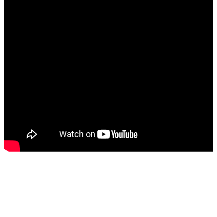
大
首
頁
關
於
系
統
活
動
查
詢
教
務
相
關
境
外
招