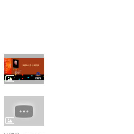
生
資
源
共
享
相
關
法
規
影
片
專
區
臺
大
系
統
基