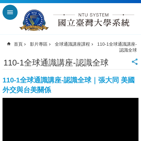
跳到主要內容區塊
進
階
搜
尋
首頁
影片專區
全球通識講座課程
110-1全球通識講座-
回
認識全球
首
頁
110-1全球通識講座-認識全球
臺
大
110-1全球通識講座-認識全球｜張大同 美國
首
頁
外交與台美關係
臺
師
大
首
頁
臺
科