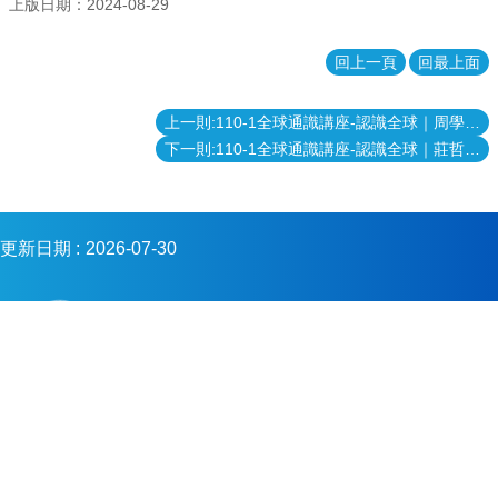
金
上版日期：2024-08-29
會
回上一頁
回最上面
上一則:110-1全球通識講座-認識全球｜周學佑 台日關係與外交實務工作
下一則:110-1全球通識講座-認識全球｜莊哲銘 探索拉丁美洲
更新日期
2026-07-30
Copyright © 2023 國立臺灣大學系統
電話：+886-2-3366-2578
傳真：+886-2-3366-4921