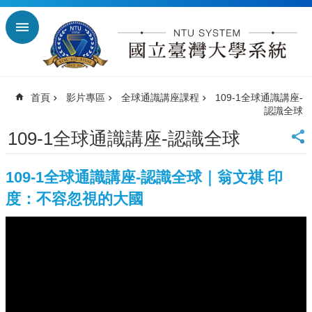
跳到主要內容區塊
進
階
搜
尋
首頁
影片專區
全球通識講座課程
109-1全球通識講座-
回
認識全球
首
頁
109-1全球通識講座-認識全球
臺
大
109-1全球通識講座-認識全球｜翁文祺 印
首
頁
度：不容忽視的大國
臺
師
大
首
頁
臺
科