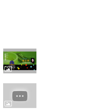
生
資
源
共
享
相
關
法
規
影
片
專
區
臺
大
系
統
基