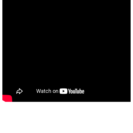
大
首
頁
關
於
系
統
活
動
查
詢
教
務
相
關
境
外
招