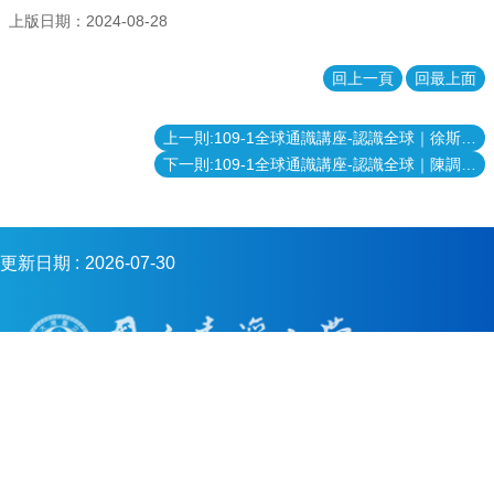
金
上版日期：2024-08-28
會
回上一頁
回最上面
上一則:109-1全球通識講座-認識全球｜徐斯勤 中國崛起的國際面與國內面
下一則:109-1全球通識講座-認識全球｜陳調和 漫談日本與駐外工作甘苦
更新日期
2026-07-30
Copyright © 2023 國立臺灣大學系統
電話：+886-2-3366-2578