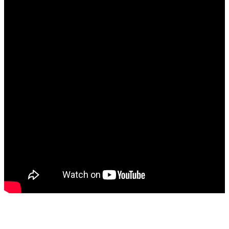
大
首
頁
關
於
系
統
活
動
查
詢
教
務
相
關
境
外
招