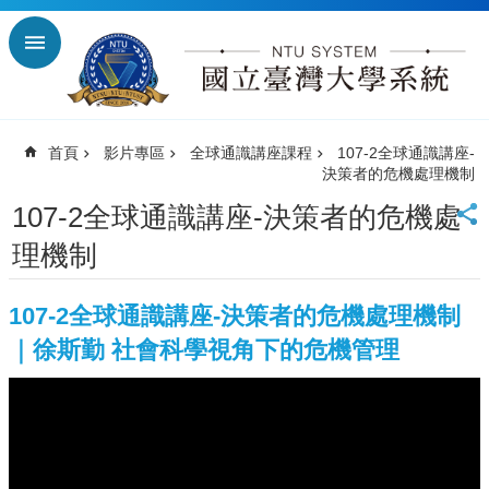
跳到主要內容區塊
進
階
搜
尋
首頁
影片專區
全球通識講座課程
107-2全球通識講座-
回
決策者的危機處理機制
首
頁
107-2全球通識講座-決策者的危機處
臺
理機制
大
首
頁
107-2全球通識講座-決策者的危機處理機制
臺
｜徐斯勤 社會科學視角下的危機管理
師
大
首
頁
臺
科