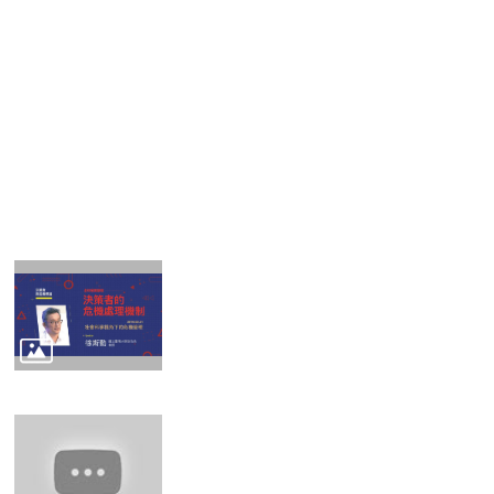
生
資
源
共
享
相
關
法
規
影
片
專
區
臺
大
系
統
基