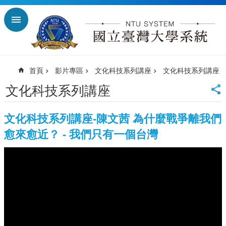
跳到主要內容區塊
進
階
搜
尋
首頁
影片專區
文化科技系列講座
文化科技系列講座
回
首
文化科技系列講座
頁
臺
文化科技系列講座-陳文茜 為什麼戰爭離我們
大
首
愈來愈近？ - 我們只有一個台灣
頁
臺
師
大
首
頁
臺
科