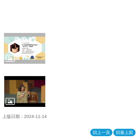
生
資
源
共
享
相
關
法
規
影
片
專
區
臺
大
上版日期：2024-11-14
系
統
基
回上一頁
回最上面