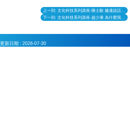
金
會
上一則: 文化科技系列講座-陳士駿 爐邊談話─我在矽谷二十年｜Fireside Chat by Steve Chen: 20 Years of Silicon Valley
下一則: 文化科技系列講座-趙少康 為什麼我們的邏輯感這麼差？—如何看穿網路及媒體虛假哄騙
更新日期
2026-07-30
Copyright © 2023 國立臺灣大學系統
電話：+886-2-3366-2578
傳真：+886-2-3366-4921
E-mail：ntusystem@ntu.edu.tw
地址 : 106319臺北市羅斯福路四段一號 行政大樓3樓 301室