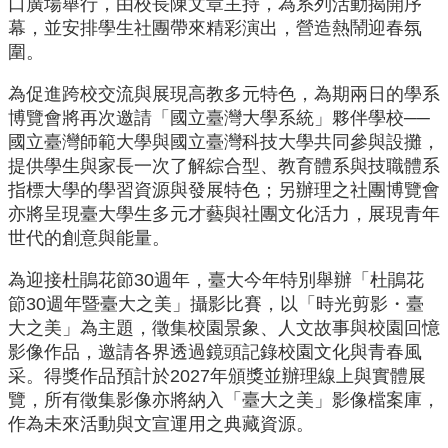
口廣場舉行，由校長陳文章主持，為系列活動揭開序
大
幕，並安排學生社團帶來精彩演出，營造熱鬧迎春氛
首
圍。
頁
為促進跨校交流與展現高教多元特色，為期兩日的學系
關
於
博覽會將再次邀請「國立臺灣大學系統」夥伴學校──
系
國立臺灣師範大學與國立臺灣科技大學共同參與設攤，
統
提供學生與家長一次了解綜合型、教育體系與技職體系
指標大學的學習資源與發展特色；另辦理之社團博覽會
活
亦將呈現臺大學生多元才藝與社團文化活力，展現青年
動
查
世代的創意與能量。
詢
為迎接杜鵑花節30週年，臺大今年特別舉辦「杜鵑花
教
節30週年暨臺大之美」攝影比賽，以「時光剪影・臺
務
大之美」為主題，徵集校園景象、人文故事與校園回憶
相
影像作品，邀請各界透過鏡頭記錄校園文化與青春風
關
采。得獎作品預計於2027年頒獎並辦理線上與實體展
境
覽，所有徵集影像亦將納入「臺大之美」影像檔案庫，
外
作為未來活動與文宣運用之典藏資源。
招