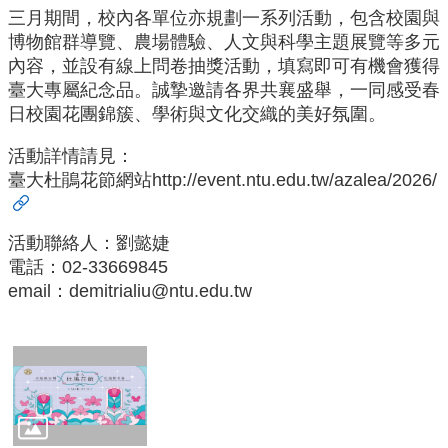
生
三月期間，校內各單位亦規劃一系列活動，包含校園與
博物館群導覽、農場體驗、人文與科學主題展覽等多元
資
內容，並設有線上問卷抽獎活動，填寫即可有機會獲得
源
共
臺大專屬紀念品。誠摯邀請各界共襄盛舉，一同感受春
享
日校園花團錦簇、學術與文化交織的美好氛圍。
相
活動詳情請見：
關
臺大杜鵑花節網站
http://event.ntu.edu.tw/azalea/2026/
法
規
活動聯絡人：劉懿婕
影
電話：02-33669845
片
專
email：demitrialiu@ntu.edu.tw
區
臺
大
系
統
基