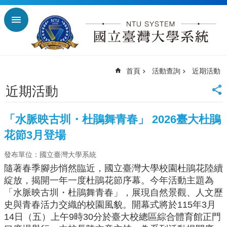
跳到主要內容區塊
進
階
搜
尋
首頁
活動查詢
近期活動
回
首
近期活動
頁
臺
「水脈映古圳・杜鵑舞青春」 2026臺大杜鵑
大
首
花節3月登場
頁
發布單位：國立臺灣大學系統
臺
師
隨著春季腳步悄然臨近，國立臺灣大學校園杜鵑花陸續
大
綻放，揭開一年一度杜鵑花節序幕。今年活動主題為
首
「水脈映古圳・杜鵑舞青春」，展現自然景觀、人文歷
頁
史與青春活力交織的校園風貌。開幕式將於115年3月
臺
14日（五）上午9時30分於臺大校總區綜合體育館正門
科