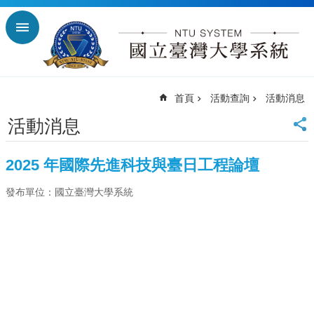
跳到主要內容區塊
進
階
搜
尋
首頁
活動查詢
活動消息
回
首
活動消息
頁
臺
2025 年國際先進科技與臺日工程論壇
大
首
發布單位：國立臺灣大學系統
頁
臺
師
大
首
頁
臺
科