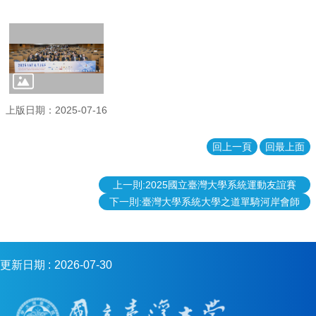
生
資
源
共
享
相
上版日期：2025-07-16
關
法
規
回上一頁
回最上面
影
上一則:2025國立臺灣大學系統運動友誼賽
片
下一則:臺灣大學系統大學之道單騎河岸會師
專
區
臺
大
更新日期
2026-07-30
系
統
基