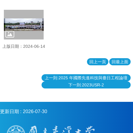
生
資
源
共
享
相
上版日期：2024-06-14
關
法
規
回上一頁
回最上面
影
上一則:2025 年國際先進科技與臺日工程論壇
片
下一則:2023USR-2
專
區
臺
大
更新日期
2026-07-30
系
統
基