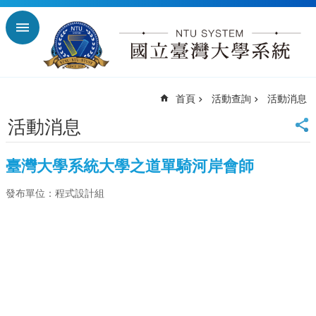
跳到主要內容區塊
進
階
搜
尋
首頁
活動查詢
活動消息
回
首
活動消息
頁
臺
臺灣大學系統大學之道單騎河岸會師
大
首
發布單位：程式設計組
頁
臺
師
大
首
頁
臺
科